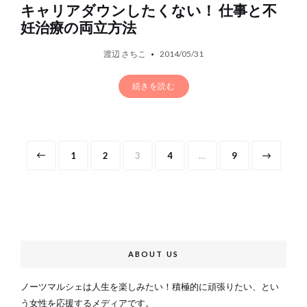
キャリアダウンしたくない！ 仕事と不
妊治療の両立方法
渡辺 さちこ
2014/05/31
続きを読む
投
Page
Page
Page
Page
Page
1
2
3
4
…
9
稿
の
ペ
ー
ABOUT US
ジ
ノーツマルシェは人生を楽しみたい！積極的に頑張りたい、とい
送
う女性を応援するメディアです。