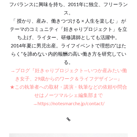
フバランスに興味を持ち、2011年に独立、フリーラン
ス。
「 授かり、産み、働きつづける × 人生を楽しむ 」 が
テーマのコミュニティ「妊きゃりプロジェクト」を立
ち上げ、ライター、研修講師としても活躍中。
2014年夏に男児出産。ライフイベントで理想の“はた
らく”を諦めない 内的報酬の高い働き方を研究してい
る。
→ブログ『妊きゃりプロジェクト—いつか産みたい働
き女子、29歳からのワーク＆ライフデザイン—』
★この執筆者への取材・講演・執筆などの依頼や問合
せはノーツマルシェ編集部まで
→https://notesmarche.jp/contact/