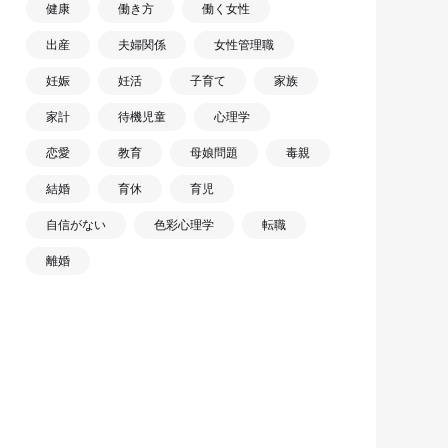
健康
働き方
働く女性
出産
夫婦関係
女性管理職
妊娠
妊活
子育て
家族
家計
待機児童
心理学
恋愛
教育
母娘問題
毒親
結婚
育休
育児
自信がない
色彩心理学
転職
離婚