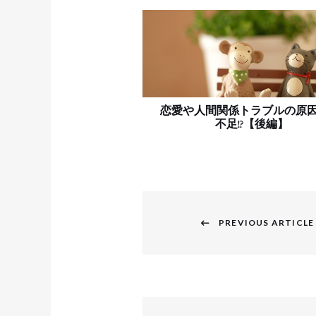
恋愛や人間関係トラブルの原因
不足!?【後編】
投
稿
PREVIOUS ARTICLE
Previous
ナ
post:
ビ
ゲ