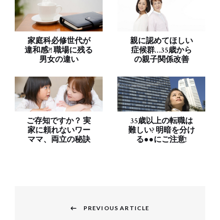
家庭科必修世代が
親に認めてほしい
違和感?! 職場に残る
症候群…35歳から
男女の違い
の親子関係改善
ご存知ですか？ 実
35歳以上の転職は
家に頼れないワー
難しい? 明暗を分け
ママ、両立の秘訣
る●●にご注意!
投
稿
PREVIOUS ARTICLE
Previous