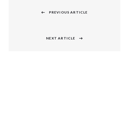
投
稿
PREVIOUS ARTICLE
Previous
ナ
post:
ビ
NEXT ARTICLE
Next
ゲ
post:
ー
シ
ョ
ン