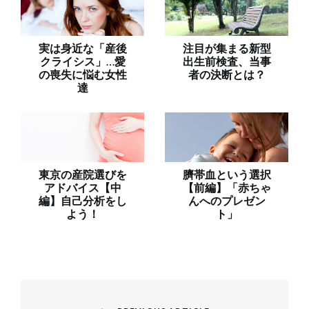
実は身近な「産後
注目が集まる新型
クライシス」…愛
出生前検査、当事
の喪失に悩む女性
者の決断とは？
達
東京の産院選びを
臍帯血という選択
アドバイス【中
【前編】「赤ちゃ
編】自己分析をし
んへのプレゼン
よう！
ト」
投