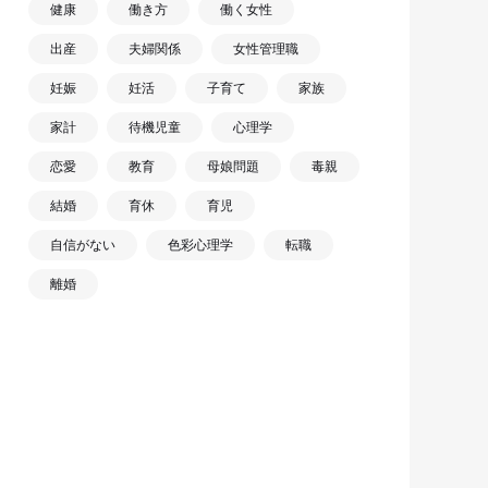
健康
働き方
働く女性
出産
夫婦関係
女性管理職
妊娠
妊活
子育て
家族
家計
待機児童
心理学
恋愛
教育
母娘問題
毒親
結婚
育休
育児
自信がない
色彩心理学
転職
離婚