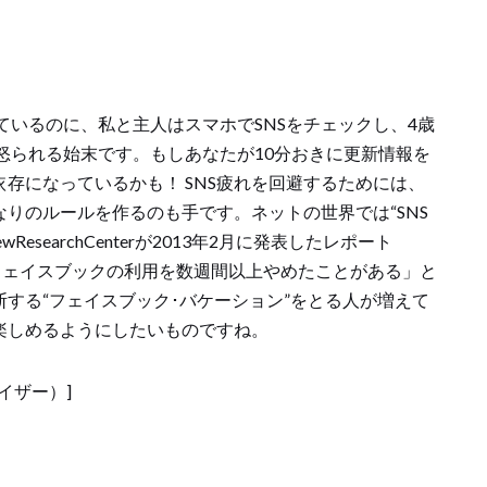
ているのに、私と主人はスマホでSNSをチェックし、4歳
怒られる始末です。もしあなたが10分おきに更新情報を
依存になっているかも！ SNS疲れを回避するためには、
なりのルールを作るのも手です。ネットの世界では“SNS
esearchCenterが2013年2月に発表したレポート
「フェイスブックの利用を数週間以上やめたことがある」と
断する“フェイスブック･バケーション”をとる人が増えて
を楽しめるようにしたいものですね。
バイザー）]