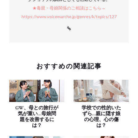
★毒親・母娘関係のご相談はこちら→
https://www.voicemarche.jp/genres/k/topics/127
おすすめの関連記事
GW、母との旅行が
学校での性的いた
気が重い…母娘問
ずら…親に隠す娘
題を改善するに
の心理、心の傷
は？
は？