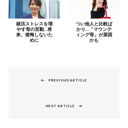
就活ストレスを増
つい他人と比較ば
やす母の言動…将
かり…「マウンテ
来、後悔しないた
ィング母」が原因
めに
かも
投
稿
PREVIOUS ARTICLE
Previous
ナ
post:
ビ
NEXT ARTICLE
Next
ゲ
post:
ー