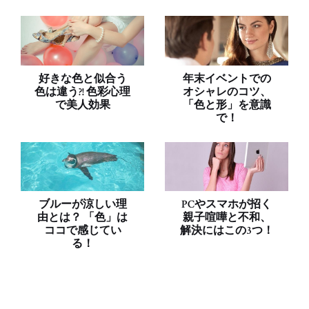
好きな色と似合う
年末イベントでの
色は違う?! 色彩心理
オシャレのコツ、
で美人効果
「色と形」を意識
で！
ブルーが涼しい理
PCやスマホが招く
由とは？ 「色」は
親子喧嘩と不和、
ココで感じてい
解決にはこの3つ！
る！