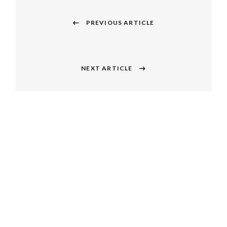
投
稿
PREVIOUS ARTICLE
Previous
ナ
post:
ビ
NEXT ARTICLE
Next
ゲ
post:
ー
シ
ョ
ン