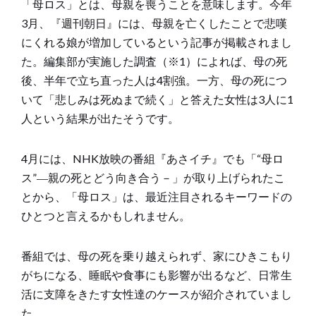
「母ロス」とは、母親を喪うことを意味します。今年
3月、『週刊朝日』には、母親を亡くしたことで悲嘆
にくれる娘が増加しているという記事が掲載されまし
た。編集部が実施した調査（※1）によれば、母の死
後、半年で立ち直った人は4割強。一方、母の死につ
いて「悲しみは死ぬまで続く」と答えた女性は3人に1
人という結果が出たそうです。
4月には、NHK放映の番組『あさイチ』でも「“母ロ
ス”―親の死とどう向き合う－」が取り上げられたこ
とから、「母ロス」は、最近注目されるキーワードの
ひとつと言えるかもしれません。
番組では、母の死を乗り越えられず、家にひきこもり
がちになる、睡眠や食事にも影響が出るなど、日常生
活に支障をきたす女性達のケースが紹介されていまし
た。