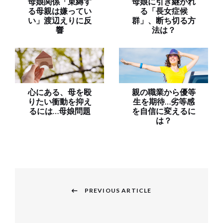
母娘関係「束縛す
母娘に引き継がれ
る母親は嫌ってい
る「長女症候
い」渡辺えりに反
群」、断ち切る方
響
法は？
心にある、母を殴
親の職業から優等
りたい衝動を抑え
生を期待…劣等感
るには…母娘問題
を自信に変えるに
は？
投
稿
PREVIOUS ARTICLE
Previous
ナ
post: