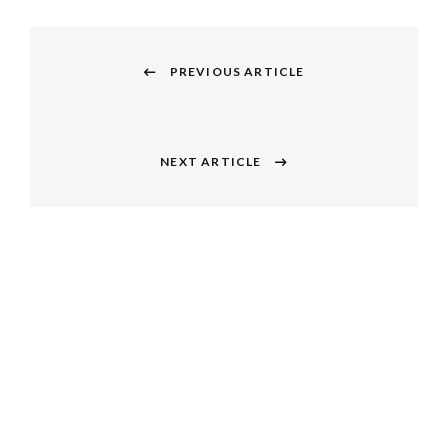
投
稿
PREVIOUS ARTICLE
Previous
ナ
post:
ビ
NEXT ARTICLE
Next
ゲ
post:
ー
シ
ョ
ン