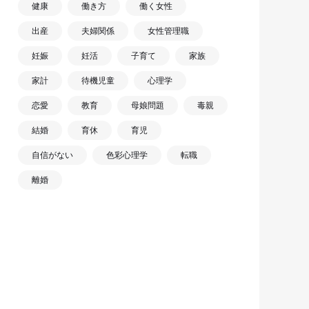
健康
働き方
働く女性
出産
夫婦関係
女性管理職
妊娠
妊活
子育て
家族
家計
待機児童
心理学
恋愛
教育
母娘問題
毒親
結婚
育休
育児
自信がない
色彩心理学
転職
離婚