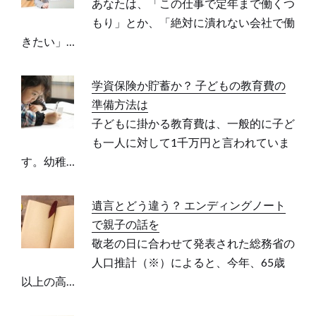
あなたは、「この仕事で定年まで働くつ
もり」とか、「絶対に潰れない会社で働
きたい」…
学資保険か貯蓄か？ 子どもの教育費の
準備方法は
子どもに掛かる教育費は、一般的に子ど
も一人に対して1千万円と言われていま
す。幼稚…
遺言とどう違う？ エンディングノート
で親子の話を
敬老の日に合わせて発表された総務省の
人口推計（※）によると、今年、65歳
以上の高…