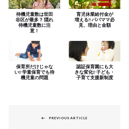
待機児童数は世田
育児休業給付金が
谷区が最多？ 隠れ
増える?! パパママ必
待機児童数に注
見、理由と金額
意！
保育所だけじゃな
認証保育園にも大
い!? 学童保育でも待
きな変化!? 子ども・
機児童の問題
子育て支援新制度
投
稿
PREVIOUS ARTICLE
Previous