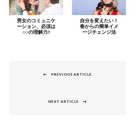
男女のコミュニケ
自分を変えたい！
ーション、必須は
春からの簡単イメ
○○の理解力?!
ージチェンジ法
投
稿
PREVIOUS ARTICLE
Previous
ナ
post:
ビ
NEXT ARTICLE
Next
ゲ
post:
ー
シ