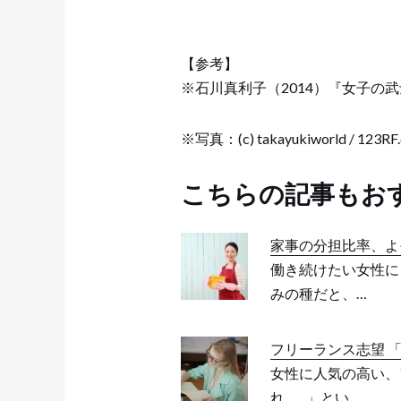
【参考】
※石川真利子（2014）『女子の
※写真：(c) takayukiworld /
こちらの記事もお
家事の分担比率、よそ
働き続けたい女性に
みの種だと、…
フリーランス志望 
女性に人気の高い、
れ……」とい…