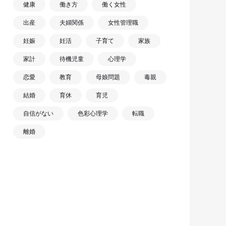
健康
働き方
働く女性
出産
夫婦関係
女性管理職
妊娠
妊活
子育て
家族
家計
待機児童
心理学
恋愛
教育
母娘問題
毒親
結婚
育休
育児
自信がない
色彩心理学
転職
離婚