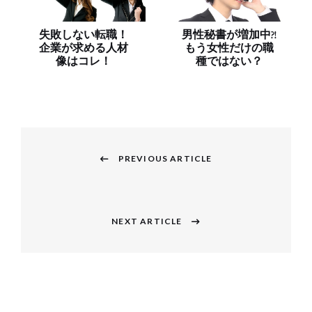
失敗しない転職！
男性秘書が増加中?!
企業が求める人材
もう女性だけの職
像はコレ！
種ではない？
投
稿
PREVIOUS ARTICLE
Previous
ナ
post:
ビ
NEXT ARTICLE
Next
ゲ
post:
ー
シ