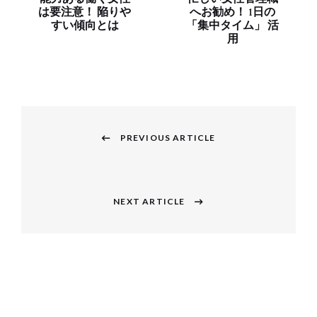
は要注意！ 陥りや
へお勧め！ 1日の
すい傾向とは
「集中タイム」 活
用
投
稿
PREVIOUS ARTICLE
Previous
ナ
post:
ビ
NEXT ARTICLE
Next
ゲ
post:
ー
シ
ョ