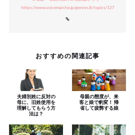
https://www.voicemarche.jp/genres/k/topics/127
おすすめの関連記事
夫婦別姓に反対の
母親の態度が、来
母に、旧姓使用を
客と娘で豹変！ 帰
理解してもらう方
省して疲弊する娘
法は？