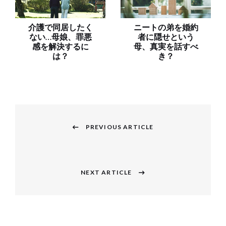
介護で同居したく
ニートの弟を婚約
ない…母娘、罪悪
者に隠せという
感を解決するに
母、真実を話すべ
は？
き？
投
稿
PREVIOUS ARTICLE
Previous
ナ
post:
ビ
NEXT ARTICLE
Next
ゲ
post:
ー
シ