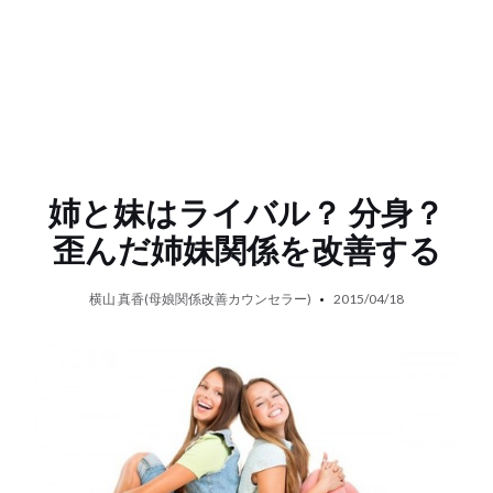
姉と妹はライバル？ 分身？
歪んだ姉妹関係を改善する
横山 真香(母娘関係改善カウンセラー)
2015/04/18