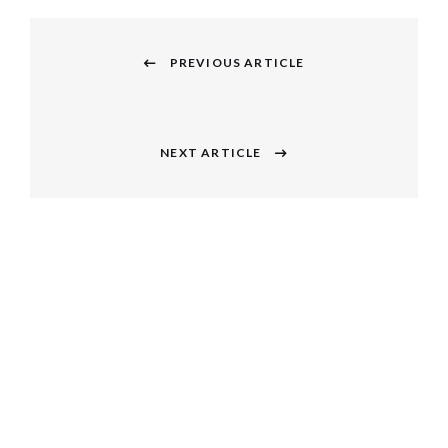
投
稿
PREVIOUS ARTICLE
Previous
ナ
post:
ビ
NEXT ARTICLE
Next
ゲ
post:
ー
シ
ョ
ン