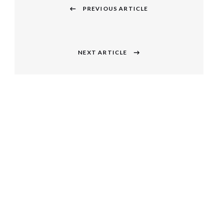
稿
PREVIOUS ARTICLE
Previous
ナ
post:
ビ
NEXT ARTICLE
Next
ゲ
post:
ー
シ
ョ
ン