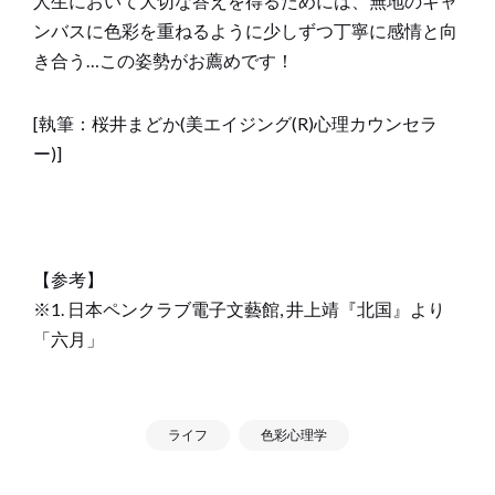
人生において大切な答えを得るためには、無地のキャ
ンバスに色彩を重ねるように少しずつ丁寧に感情と向
き合う…この姿勢がお薦めです！
[執筆：桜井まどか(美エイジング(R)心理カウンセラ
ー)]
【参考】
※1. 日本ペンクラブ電子文藝館, 井上靖『北国』より
「六月」
ライフ
色彩心理学