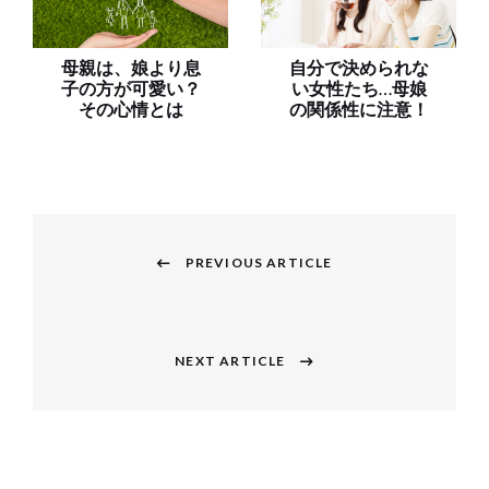
母親は、娘より息
自分で決められな
子の方が可愛い？
い女性たち…母娘
その心情とは
の関係性に注意！
投
稿
PREVIOUS ARTICLE
Previous
ナ
post:
ビ
NEXT ARTICLE
Next
ゲ
post:
ー
シ