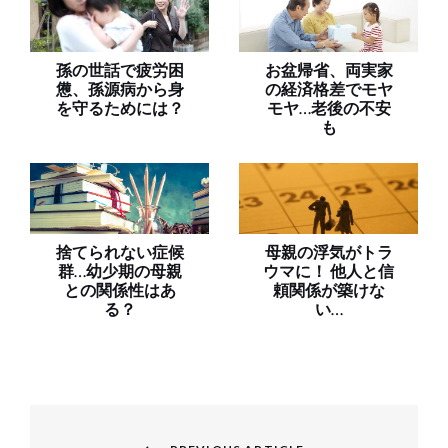
孫の世話で疲労困
お盆帰省、両実家
憊、孫源病から身
の経済格差でモヤ
を守るためには？
モヤ…老後の不安
も
捨てられない症候
母親の浮気がトラ
群…幼少期の母親
ウマに！ 他人と信
との関係性はあ
頼関係が築けな
る？
い…
投