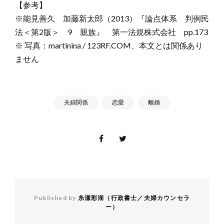
【参考】
※能見善久 加藤新太郎（2013）『論点体系 判例民
法＜第2版＞ 9 親族』 第一法規株式会社 pp.173
※ 写真：martinina / 123RF.COM、本文とは関係あり
ません
夫婦関係
恋愛
離婚
Published by
糸瀬彩湖（行政書士／夫婦カウンセラ
ー）