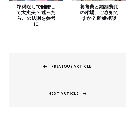
準備なしで離婚し
養育費と婚姻費用
て大丈夫？ 迷った
の相場、ご存知で
らこの法則を参考
すか？ 離婚相談
に
投
稿
PREVIOUS ARTICLE
Previous
ナ
post:
ビ
NEXT ARTICLE
Next
ゲ
post:
ー
シ
ョ