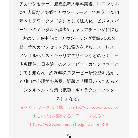
アカウンセラー。慶應義塾大学卒業後、ITコンサル
会社人事などを経てカウンセラーとして独立。2014
年ベリテワークス（株）として法人化。ビジネスパ
ーソンのメンタル不調者やキャリアチェンジに悩む
方のケアを中心に、カウンセリング実績5,000名
超。予防カウンセリングに強みを持ち、ストレス・
メンタルヘルス・キャリアデザインなどのセミナー
多数開催。日本随一のスヌーピー・カウンセラーと
しても知られ、約20年のスヌーピー研究歴を活かし
た独自の心理学を考案。近著に「明日からできるメ
ンタルヘルス対策（仮題・ギャラクシーブック
ス）」など。
★ベリテワークス（株）：http://veriteworks.co.jp/
★この人に相談する・口コミを見る：
https://www.voicemarche.jp/advisers/38