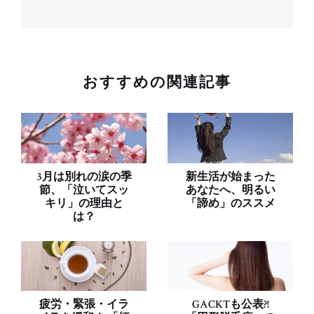
おすすめの関連記事
3月は別れの涙の季
新生活が始まった
節、「泣いてスッ
あなたへ、明るい
キリ」の理由と
「諦め」のススメ
は？
疲労・緊張・イラ
GACKTも公表?!