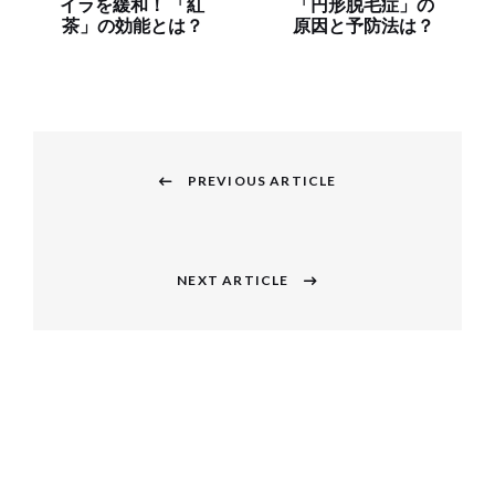
イラを緩和！ 「紅
「円形脱毛症」の
茶」の効能とは？
原因と予防法は？
投
稿
PREVIOUS ARTICLE
Previous
ナ
post:
ビ
NEXT ARTICLE
Next
ゲ
post:
ー
シ
ョ
ン