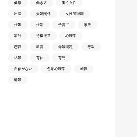
健康
働き方
働く女性
出産
夫婦関係
女性管理職
妊娠
妊活
子育て
家族
家計
待機児童
心理学
恋愛
教育
母娘問題
毒親
結婚
育休
育児
自信がない
色彩心理学
転職
離婚