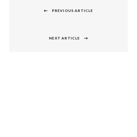
投
稿
PREVIOUS ARTICLE
Previous
ナ
post:
ビ
NEXT ARTICLE
Next
ゲ
post:
ー
シ
ョ
ン