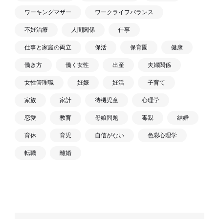
ワーキングマザー
ワークライフバランス
不妊治療
人間関係
仕事
仕事と家庭の両立
保活
保育園
健康
働き方
働く女性
出産
夫婦関係
女性管理職
妊娠
妊活
子育て
家族
家計
待機児童
心理学
恋愛
教育
母娘問題
毒親
結婚
育休
育児
自信がない
色彩心理学
転職
離婚