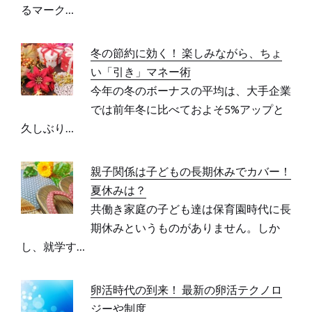
るマーク…
冬の節約に効く！ 楽しみながら、ちょ
い「引き」マネー術
今年の冬のボーナスの平均は、大手企業
では前年冬に比べておよそ5%アップと
久しぶり…
親子関係は子どもの長期休みでカバー！
夏休みは？
共働き家庭の子ども達は保育園時代に長
期休みというものがありません。しか
し、就学す…
卵活時代の到来！ 最新の卵活テクノロ
ジーや制度