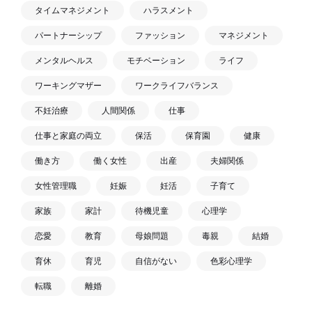
タイムマネジメント
ハラスメント
パートナーシップ
ファッション
マネジメント
メンタルヘルス
モチベーション
ライフ
ワーキングマザー
ワークライフバランス
不妊治療
人間関係
仕事
仕事と家庭の両立
保活
保育園
健康
働き方
働く女性
出産
夫婦関係
女性管理職
妊娠
妊活
子育て
家族
家計
待機児童
心理学
恋愛
教育
母娘問題
毒親
結婚
育休
育児
自信がない
色彩心理学
転職
離婚