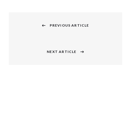
投
稿
PREVIOUS ARTICLE
Previous
ナ
post:
ビ
NEXT ARTICLE
Next
ゲ
post:
ー
シ
ョ
ン