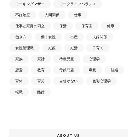
ワーキングマザー
ワークライフバランス
不妊治療
人間関係
仕事
仕事と家庭の両立
保活
保育園
健康
働き方
働く女性
出産
夫婦関係
女性管理職
妊娠
妊活
子育て
家族
家計
待機児童
心理学
恋愛
教育
母娘問題
毒親
結婚
育休
育児
自信がない
色彩心理学
転職
離婚
ABOUT US