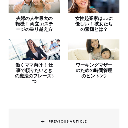
夫婦の人生最大の
女性起業家は○○に
転機！ 両立1stステ
優しい！ 彼女たち
ージの乗り越え方
の素顔とは？
働くママ向け！ 仕
ワーキングマザー
事で頼りたいとき
のための時間管理
の魔法のフレーズ5
のヒント3つ
つ
投
稿
PREVIOUS ARTICLE
Previous