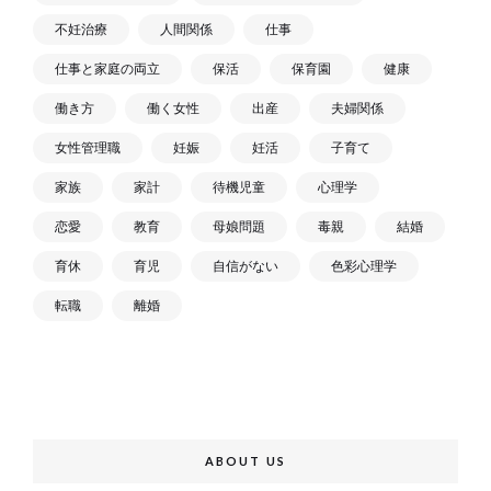
不妊治療
人間関係
仕事
仕事と家庭の両立
保活
保育園
健康
働き方
働く女性
出産
夫婦関係
女性管理職
妊娠
妊活
子育て
家族
家計
待機児童
心理学
恋愛
教育
母娘問題
毒親
結婚
育休
育児
自信がない
色彩心理学
転職
離婚
ABOUT US