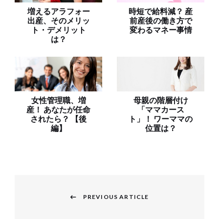
増えるアラフォー
時短で給料減？ 産
出産、そのメリッ
前産後の働き方で
ト・デメリット
変わるマネー事情
は？
女性管理職、増
母親の階層付け
産！ あなたが任命
「ママカース
されたら？ 【後
ト」！ ワーママの
編】
位置は？
投
稿
PREVIOUS ARTICLE
Previous
ナ
post: