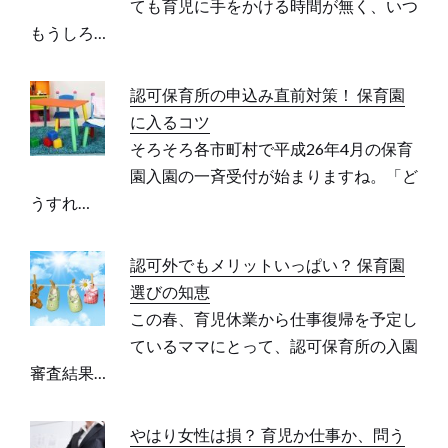
ても育児に手をかける時間が無く、いつ
もうしろ…
認可保育所の申込み直前対策！ 保育園
に入るコツ
そろそろ各市町村で平成26年4月の保育
園入園の一斉受付が始まりますね。「ど
うすれ…
認可外でもメリットいっぱい？ 保育園
選びの知恵
この春、育児休業から仕事復帰を予定し
ているママにとって、認可保育所の入園
審査結果…
やはり女性は損？ 育児か仕事か、問う