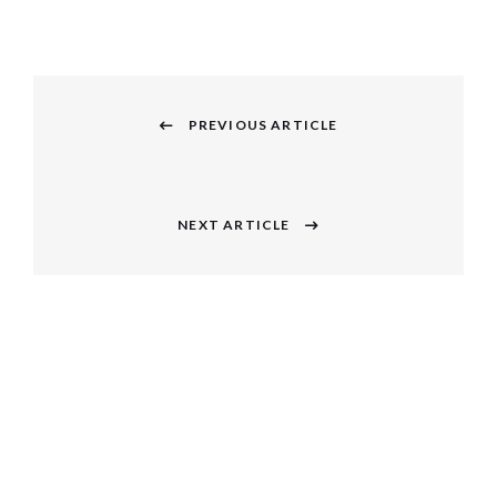
投
稿
PREVIOUS ARTICLE
Previous
ナ
post:
ビ
NEXT ARTICLE
Next
ゲ
post:
ー
シ
ョ
ン