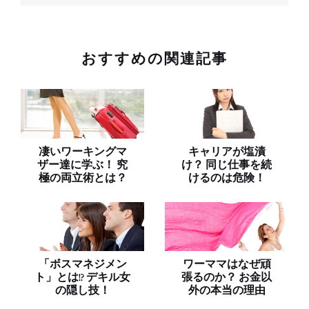
おすすめの関連記事
凄いワーキングマ
キャリアが塩漬
ザー達に学ぶ！ 究
け？ 同じ仕事を続
極の両立術とは？
けるのは危険！
「ボスマネジメン
ワーママはなぜ頑
ト」とは!? デキル女
張るのか？ お金以
の隠し技！
外の本当の理由