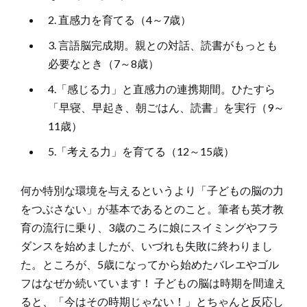
2. 直感力を育てる（4～7歳）
3. 言語脳完成期。親との対話、読書がもっとも
必要なとき（7～8歳）
4.「感じる力」と直感力の連携期間。ひたすら
「早寝、早起き、朝ごはん、読書」を実行（9～
11歳）
5.「考える力」を育てる（12～15歳）
何か特別な環境を与えるというより「子どもの脳の力
をつぶさない」が基本であるとのこと。筆者も英才教
育の流行に乗り、3歳のころに娘にスイミングやフラ
ダンスを始めましたが、いづれも失敗に終わりまし
た。ところが、5歳になってから始めたバレエやゴル
フはなぜか続いています！ 子どもの脳は時期を間違え
ると、「今はその時期じゃない！」とちゃんと反応し