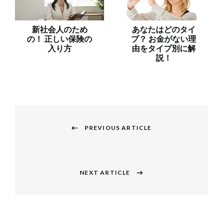
新社会人のため
あなたはどのタイ
の！ 正しい保険の
プ？ お金がない理
入り方
由をタイプ別に解
説！
投
稿
PREVIOUS ARTICLE
Previous
ナ
post:
ビ
NEXT ARTICLE
Next
ゲ
post:
ー
シ