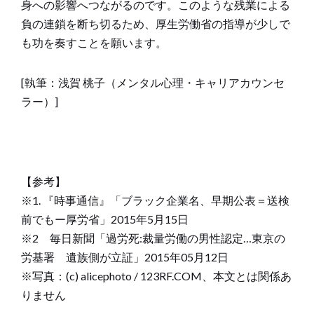
身への影響へつながるのです。このような残業による
負の連鎖を断ち切るため、厚生労働省の指導が少しで
も功を奏すことを願います。
[執筆：浅賀 桃子（メンタル心理・キャリアカウンセ
ラー）]
【参考】
※1. 『時事通信』「ブラック企業名、早期公表＝送検
前でもー厚労省」2015年5月15日
※2 毎日新聞「過労死:裁量労働の男性認定…東京の
労基署 遺族側が立証」2015年05月12日
※写真：(c) alicephoto / 123RF.COM、本文とは関係あ
りません