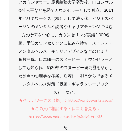
アカウンセラー。慶應義塾大学卒業後、ITコンサル
会社人事などを経てカウンセラーとして独立。2014
年ベリテワークス（株）として法人化。ビジネスパ
ーソンのメンタル不調者やキャリアチェンジに悩む
方のケアを中心に、カウンセリング実績5,000名
超。予防カウンセリングに強みを持ち、ストレス・
メンタルヘルス・キャリアデザインなどのセミナー
多数開催。日本随一のスヌーピー・カウンセラーと
しても知られ、約20年のスヌーピー研究歴を活かし
た独自の心理学を考案。近著に「明日からできるメ
ンタルヘルス対策（仮題・ギャラクシーブック
ス）」など。
★ベリテワークス（株）：http://veriteworks.co.jp/
★この人に相談する・口コミを見る：
https://www.voicemarche.jp/advisers/38