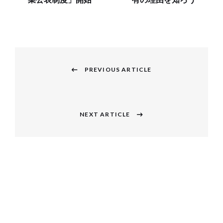
業公表制度」開始
有の理由を知ろう
投
稿
PREVIOUS ARTICLE
Previous
ナ
post:
ビ
NEXT ARTICLE
Next
ゲ
post:
ー
シ
ョ
ン