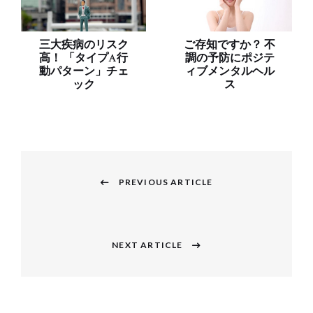
三大疾病のリスク
ご存知ですか？ 不
高！ 「タイプA行
調の予防にポジテ
動パターン」チェ
ィブメンタルヘル
ック
ス
投
稿
PREVIOUS ARTICLE
Previous
ナ
post:
ビ
NEXT ARTICLE
Next
ゲ
post:
ー