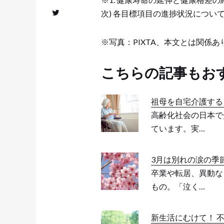
次) 各目標項目の進捗状況につい
※写真：PIXTA、本文とは関係あ
こちらの記事もお
祖母を自宅介護する
高齢化社会の日本で
ています。実…
3月は別れの涙の季
卒業や転居、異動な
もの。「泣く…
新生活にむけて！ 