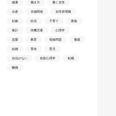
健康
働き方
働く女性
出産
夫婦関係
女性管理職
妊娠
妊活
子育て
家族
家計
待機児童
心理学
恋愛
教育
母娘問題
毒親
結婚
育休
育児
自信がない
色彩心理学
転職
離婚