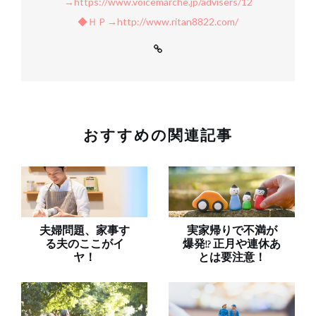
→https://www.voicemarche.jp/advisers/12
◆ＨＰ→http://www.ritan8822.com/
おすすめの関連記事
夫婦問題、家事す
実家帰りで不満が
る夫のここがイ
爆発!? 正月や連休あ
ヤ！
とは要注意！