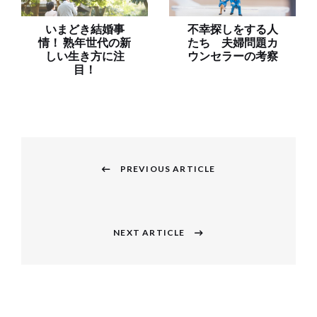
いまどき結婚事
不幸探しをする人
情！ 熟年世代の新
たち 夫婦問題カ
しい生き方に注
ウンセラーの考察
目！
投
稿
PREVIOUS ARTICLE
Previous
ナ
post:
ビ
NEXT ARTICLE
Next
ゲ
post:
ー
シ