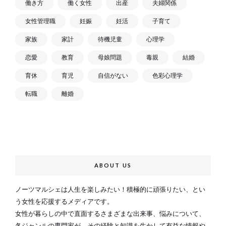
働き方
働く女性
出産
夫婦関係
女性管理職
妊娠
妊活
子育て
家族
家計
待機児童
心理学
恋愛
教育
母娘問題
毒親
結婚
育休
育児
自信がない
色彩心理学
転職
離婚
ABOUT US
ノーツマルシェは人生を楽しみたい！積極的に頑張りたい、とい
う女性を応援するメディアです。
女性が暮らしの中で直面するさまざまな出来事、悩みについて、
各ジャンルの専門家が、その経験と知識を生かして有益な情報や