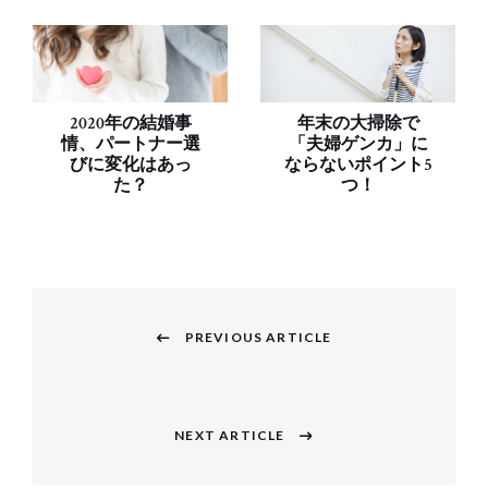
2020年の結婚事
年末の大掃除で
情、パートナー選
「夫婦ゲンカ」に
びに変化はあっ
ならないポイント5
た？
つ！
投
稿
PREVIOUS ARTICLE
Previous
ナ
post:
ビ
NEXT ARTICLE
Next
ゲ
post: