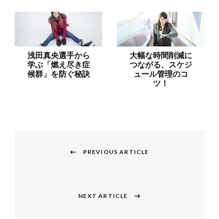
浅田真央選手から
大幅な時間削減に
学ぶ「燃え尽き症
つながる、スケジ
候群」を防ぐ秘訣
ュール管理のコ
ツ！
投
稿
PREVIOUS ARTICLE
Previous
ナ
post:
ビ
NEXT ARTICLE
Next
ゲ
post: