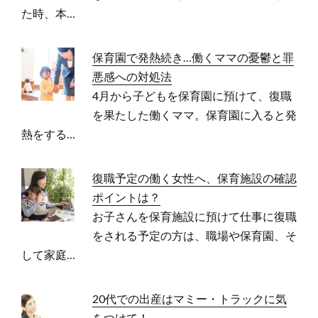
た時、本…
保育園で発熱続き…働くママの憂鬱と罪
悪感への対処法
4月から子どもを保育園に預けて、復職
を果たした働くママ。保育園に入ると発
熱をする…
復職予定の働く女性へ、保育施設の確認
ポイントは？
お子さんを保育施設に預けて仕事に復職
をされる予定の方は、職場や保育園、そ
して家庭…
20代での出産はマミー・トラックに気
をつけて！