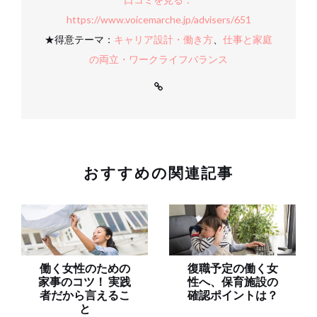
https://www.voicemarche.jp/advisers/651
★得意テーマ：
キャリア設計・働き方
、
仕事と家庭
の両立・ワークライフバランス
おすすめの関連記事
働く女性のための
復職予定の働く女
家事のコツ！ 実践
性へ、保育施設の
者だから言えるこ
確認ポイントは？
と