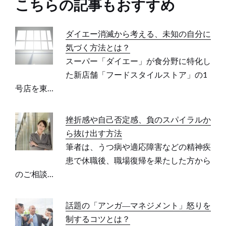
こちらの記事もおすすめ
ダイエー消滅から考える、未知の自分に
気づく方法とは？
スーパー「ダイエー」が食分野に特化し
た新店舗「フードスタイルストア」の1
号店を東…
挫折感や自己否定感、負のスパイラルか
ら抜け出す方法
筆者は、うつ病や適応障害などの精神疾
患で休職後、職場復帰を果たした方から
のご相談…
話題の「アンガ―マネジメント」怒りを
制するコツとは？