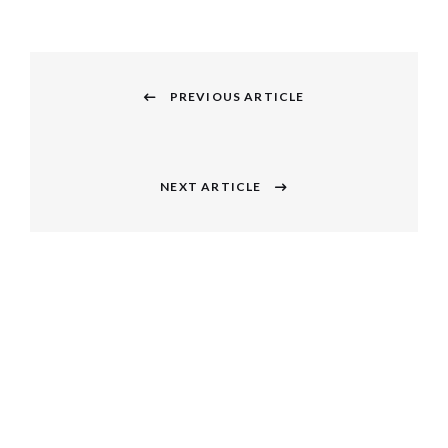
投
稿
PREVIOUS ARTICLE
Previous
ナ
post:
ビ
NEXT ARTICLE
Next
ゲ
post:
ー
シ
ョ
ン