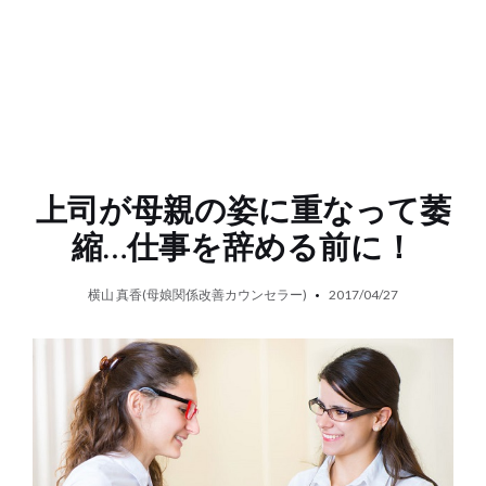
上司が母親の姿に重なって萎
縮…仕事を辞める前に！
横山 真香(母娘関係改善カウンセラー)
2017/04/27