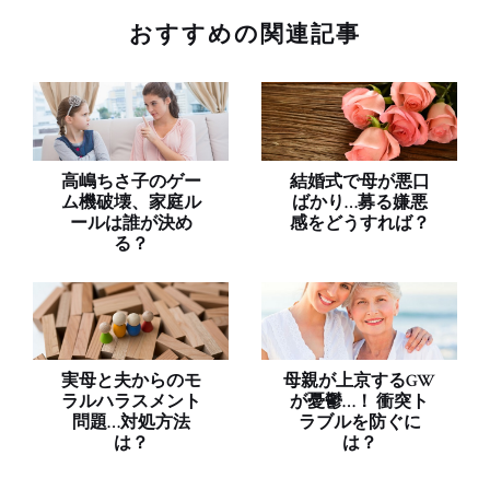
おすすめの関連記事
高嶋ちさ子のゲー
結婚式で母が悪口
ム機破壊、家庭ル
ばかり…募る嫌悪
ールは誰が決め
感をどうすれば？
る？
実母と夫からのモ
母親が上京するGW
ラルハラスメント
が憂鬱…！ 衝突ト
問題…対処方法
ラブルを防ぐに
は？
は？