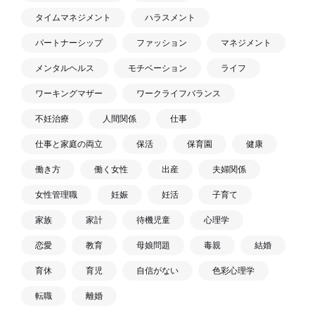
タイムマネジメント
ハラスメント
パートナーシップ
ファッション
マネジメント
メンタルヘルス
モチベーション
ライフ
ワーキングマザー
ワークライフバランス
不妊治療
人間関係
仕事
仕事と家庭の両立
保活
保育園
健康
働き方
働く女性
出産
夫婦関係
女性管理職
妊娠
妊活
子育て
家族
家計
待機児童
心理学
恋愛
教育
母娘問題
毒親
結婚
育休
育児
自信がない
色彩心理学
転職
離婚