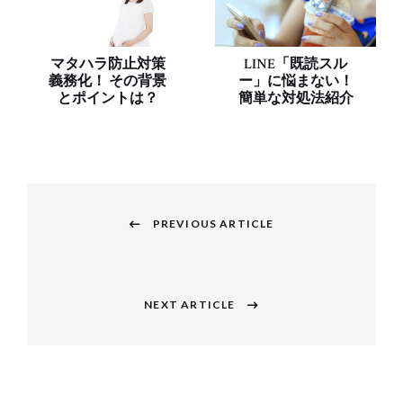
マタハラ防止対策
LINE「既読スル
義務化！ その背景
ー」に悩まない！
とポイントは？
簡単な対処法紹介
投
稿
PREVIOUS ARTICLE
Previous
ナ
post:
ビ
NEXT ARTICLE
Next
ゲ
post:
ー
シ