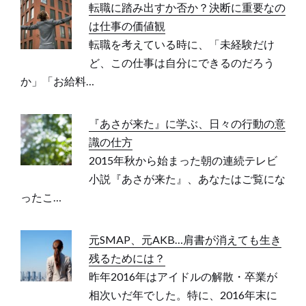
転職に踏み出すか否か？決断に重要なの
は仕事の価値観
転職を考えている時に、「未経験だけ
ど、この仕事は自分にできるのだろう
か」「お給料…
『あさが来た』に学ぶ、日々の行動の意
識の仕方
2015年秋から始まった朝の連続テレビ
小説『あさが来た』、あなたはご覧にな
ったこ…
元SMAP、元AKB…肩書が消えても生き
残るためには？
昨年2016年はアイドルの解散・卒業が
相次いだ年でした。特に、2016年末に