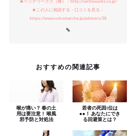
★ベリテワークス（株）：http://veriteworks.co.jp/
★この人に相談する・口コミを見る：
https://www.voicemarche.jp/advisers/38
おすすめの関連記事
喉が痛い？ 春の土
若者の死因1位は
用は要注意！ 喉風
●●！ あなたにでき
邪予防と対処法
る回避策とは？