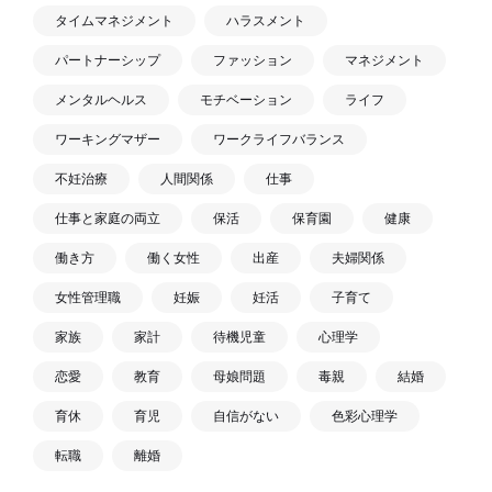
タイムマネジメント
ハラスメント
パートナーシップ
ファッション
マネジメント
メンタルヘルス
モチベーション
ライフ
ワーキングマザー
ワークライフバランス
不妊治療
人間関係
仕事
仕事と家庭の両立
保活
保育園
健康
働き方
働く女性
出産
夫婦関係
女性管理職
妊娠
妊活
子育て
家族
家計
待機児童
心理学
恋愛
教育
母娘問題
毒親
結婚
育休
育児
自信がない
色彩心理学
転職
離婚