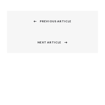
投
稿
PREVIOUS ARTICLE
Previous
ナ
post:
ビ
NEXT ARTICLE
Next
ゲ
post:
ー
シ
ョ
ン