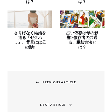
は？
は？
さりげなく結婚を
占い依存は母の影
迫る『ゼクハ
響!? 依存者の共通
ラ』、背景には母
点、脱却方法と
の影!?
は？
投
稿
PREVIOUS ARTICLE
Previous
ナ
post:
ビ
NEXT ARTICLE
Next
ゲ