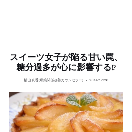
スイーツ女子が陥る甘い罠、
糖分過多が心に影響する!?
横山 真香(母娘関係改善カウンセラー)
2014/12/20