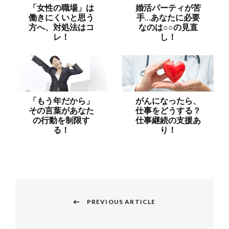
「女性の職場」は
婚活パーティが苦
働きにくいと思う
手…あなたに必要
方へ、対処法はコ
なのは○○の見直
レ！
し！
「もう年だから」
がんになったら、
その言葉があなた
仕事をどうする？
の行動を制限す
仕事継続の支援あ
る！
り！
投
稿
PREVIOUS ARTICLE
Previous
ナ
post: