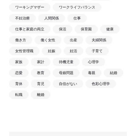
ワーキングマザー
ワークライフバランス
不妊治療
人間関係
仕事
仕事と家庭の両立
保活
保育園
健康
働き方
働く女性
出産
夫婦関係
女性管理職
妊娠
妊活
子育て
家族
家計
待機児童
心理学
恋愛
教育
母娘問題
毒親
結婚
育休
育児
自信がない
色彩心理学
転職
離婚