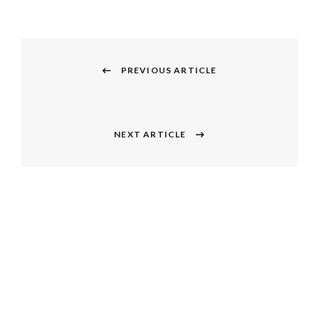
投
稿
PREVIOUS ARTICLE
Previous
ナ
post:
ビ
NEXT ARTICLE
Next
ゲ
post:
ー
シ
ョ
ン