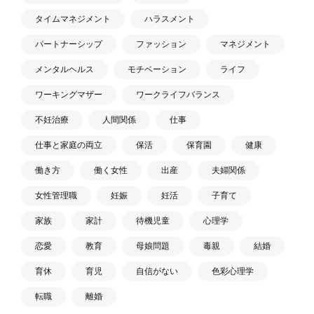
タイムマネジメント
ハラスメント
パートナーシップ
ファッション
マネジメント
メンタルヘルス
モチベーション
ライフ
ワーキングマザー
ワークライフバランス
不妊治療
人間関係
仕事
仕事と家庭の両立
保活
保育園
健康
働き方
働く女性
出産
夫婦関係
女性管理職
妊娠
妊活
子育て
家族
家計
待機児童
心理学
恋愛
教育
母娘問題
毒親
結婚
育休
育児
自信がない
色彩心理学
転職
離婚