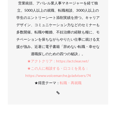
営業統括、アパレル業人事マネージャーを経て独
立。5000人以上の就職、転職相談、3000人以上の
学生のエントリーシート添削実績を持つ。キャリア
デザイン、コミュニケーション力などのセミナーも
多数開催。転職や離婚、不妊治療の経験も糧に、モ
チベーションを保ちながらやりたい仕事に就ける支
援が強み。近著に電子書籍「辞めない転職・幸せな
適職探しのための四つの秘訣」。
★アクトクリア：https://actclear.net/
★この人に相談する・口コミを見る：
https://www.voicemarche.jp/advisers/74
★得意テーマ：
転職・再就職