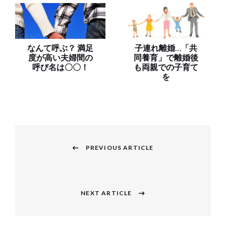
なんて呼ぶ？ 満足
子連れ離婚…「共
度が高い夫婦間の
同養育」で離婚後
呼び名は〇〇！
も両親での子育て
を
投
稿
PREVIOUS ARTICLE
Previous
ナ
post:
ビ
NEXT ARTICLE
Next
ゲ
post:
ー