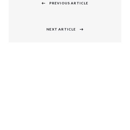
稿
PREVIOUS ARTICLE
Previous
ナ
post:
ビ
NEXT ARTICLE
Next
ゲ
post:
ー
シ
ョ
ン