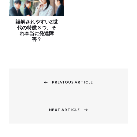
誤解されやすいZ世
代の特徴３つ、そ
れ本当に発達障
害？
投
稿
PREVIOUS ARTICLE
Previous
ナ
post:
ビ
NEXT ARTICLE
Next
ゲ
post:
ー