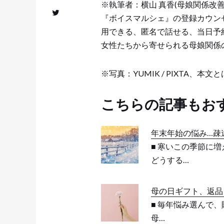
※執筆者：横山 真香(母娘関係改
『ボイスマルシェ』の登録カウン
用できる、匿名で話せる、当日予
女性たちから寄せられる母娘関係
※写真：YUMIK / PIXTA、本
こちらの記事もお
年末年始の悩み…疎
■ 寒いこの季節に
どうする…
母の日ギフト、返品
■ 毎年悩み選んで、
母…