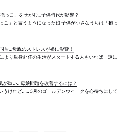
「抱っこ」をせがむ…子供時代が影響？
「抱っこ」と言うようになった娘 子供が小さなうちは「抱っ
同居…母親のストレスが娘に影響！
により単身赴任の生活がスタートする人もいれば、逆に
気が重い…母娘問題を改善するには？
というけれど…… 5月のゴールデンウイークを心待ちにして