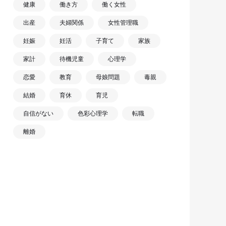
健康
働き方
働く女性
出産
夫婦関係
女性管理職
妊娠
妊活
子育て
家族
家計
待機児童
心理学
恋愛
教育
母娘問題
毒親
結婚
育休
育児
自信がない
色彩心理学
転職
離婚