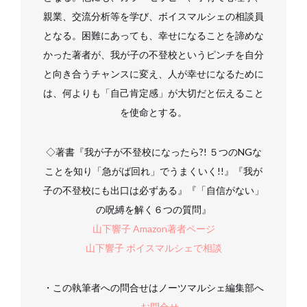
親業、交流分析等を学び、ボイスマルシェの相談員
となる。困難にあっても、幸せになることを諦めな
かった著者が、我が子の不登校というピンチを自分
と向き合うチャンスに変え、人が幸せになるために
は、何よりも「自己肯定感」が大切だと伝えること
を使命とする。
◇著書『我が子が不登校になったら?! ５つのNGな
ことを知り「急がば回れ」でうまくいく!!』『我が
子の不登校にも出口は必ずある』『「自信がない」
の呪縛を解く６つの質問』
山下響子 Amazon著者ページ
山下響子 ボイスマルシェで相談
・この執筆者への問合せはノーツマルシェ編集部へ
→
お問合せ