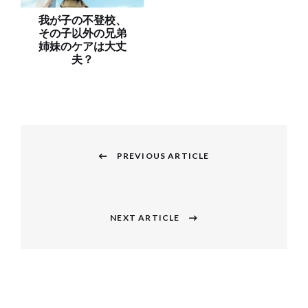
我が子の不登校、
その子以外の兄弟
姉妹のケアは大丈
夫？
投
稿
PREVIOUS ARTICLE
Previous
ナ
post:
ビ
NEXT ARTICLE
Next
ゲ
post:
ー
シ