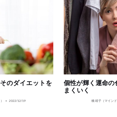
、そのダイエットを
個性が輝く運命の
まくいく
ト）
2022/12/19
橋 靖子（マイン