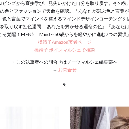
ロビンズから直接学び、見失いかけた自分を取り戻す。その後
の色とファッションで天命を確認。「あなたが選ぶ色と言葉が
、色と言葉でマインドを整えるマインドデザインコーチングを
を取り戻す虹色週間 あなたを輝かせる運命の色』『あなた
こそ覚醒！MEN’s Mind～50歳からを軽やかに進む7つの習慣
橋靖子Amazon著者ページ
橋靖子 ボイスマルシェで相談
・この執筆者への問合せはノーツマルシェ編集部へ
→
お問合せ